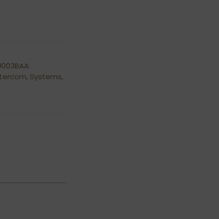
9003BAA
ntercom
,
Systems
,