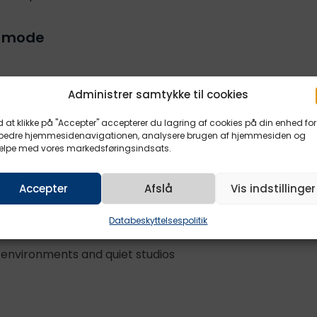
y mode
ode can be activated by the director
Administrer samtykke til cookies
o presets
 at klikke på "Accepter" accepterer du lagring af cookies på din enhed for
rbedre hjemmesidenavigationen, analysere brugen af ​​hjemmesiden og
ælpe med vores markedsføringsindsats.
sets (rigging, live, studio)
Accepter
Afslå
Vis indstillinger
nment
Databeskyttelsespolitik
y environments and quiet studios