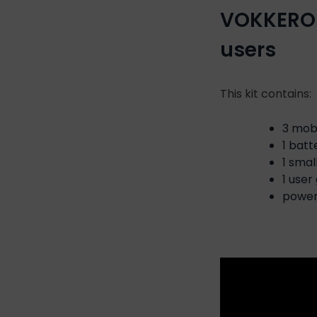
VOKKERO S
users
This kit contains:
3 mob
1 batt
1 sma
1 user
power