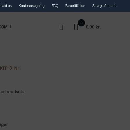
ntakt os
Kontoansøgning
FAQ
Favorittlisten
Spørg efter pris
0
0,00 kr.
COM
KIT-3-NH
 no headsets
uger