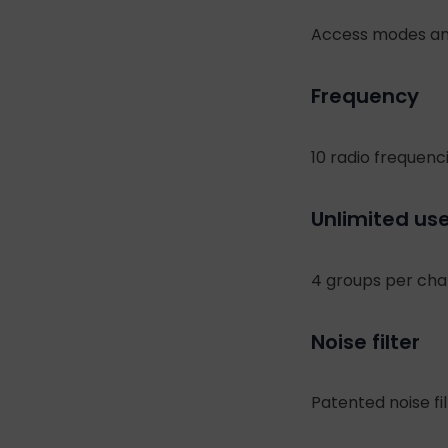
Access modes and
Frequency
10 radio frequenc
Unlimited us
4 groups per cha
Noise filter
Patented noise fi