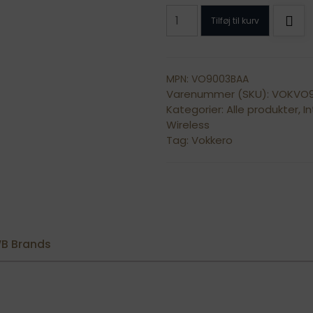
VOK-
Tilføj til kurv
SHOW-
EU-
KIT-
3-
MPN: VO9003BAA
Varenummer (SKU):
VOKVO
NH
Kategorier:
Alle produkter
,
I
antal
Wireless
Tag:
Vokkero
B Brands