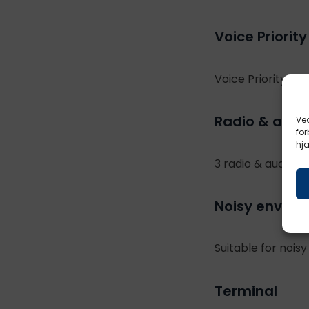
Voice Priorit
Voice Priority? m
Radio & audi
Ved
fo
hj
3 radio & audio pre
Noisy enviro
Suitable for nois
Terminal