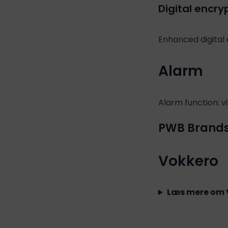
Digital encry
Enhanced digital
Alarm
Alarm function: v
PWB Brand
Vokkero
Læs mere om 