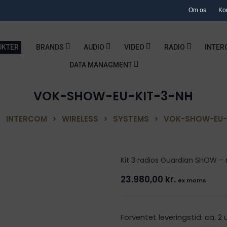
Om os
Ko
UKTER
BRANDS
AUDIO
VIDEO
RADIO
INTER
DATA MANAGMENT
VOK-SHOW-EU-KIT-3-NH
>
INTERCOM
>
WIRELESS
>
SYSTEMS
>
VOK-SHOW-EU-
Kit 3 radios Guardian SHOW –
23.980,00
kr.
ex moms
Forventet leveringstid: ca. 2 