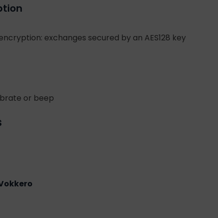
ption
 encryption: exchanges secured by an AES128 key
ibrate or beep
s
Vokkero